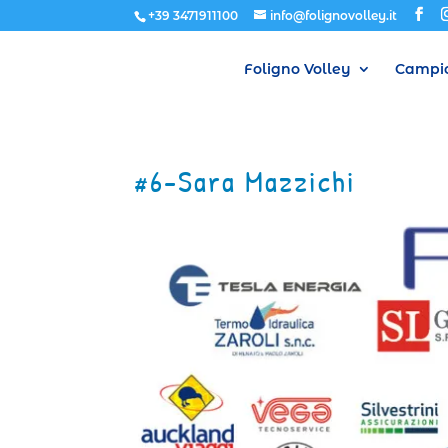
+39 3471911100
info@folignovolley.it
Foligno Volley
Campio
#6-Sara Mazzichi