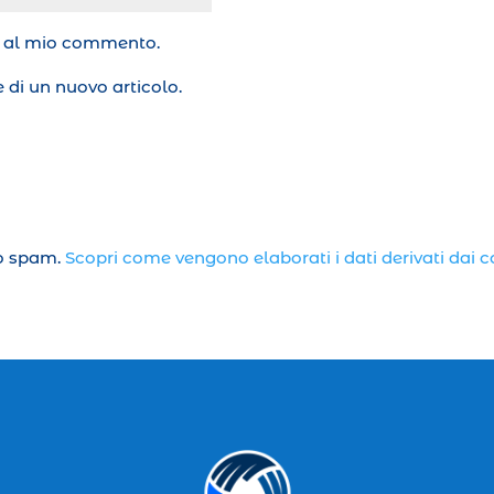
te al mio commento.
 di un nuovo articolo.
lo spam.
Scopri come vengono elaborati i dati derivati dai