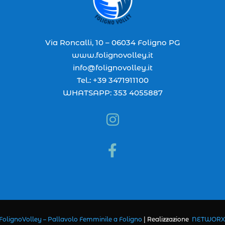
Via Roncalli, 10 – 06034 Foligno PG
www.folignovolley.it
info@folignovolley.it
Tel.: +39 3471911100
WHATSAPP: 353 4055887


FolignoVolley – Pallavolo Femminile a Foligno
|
Realizzazione
NETWORX I