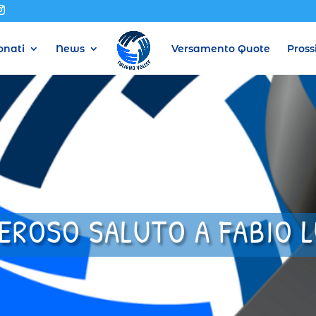
nati
News
Versamento Quote
Pross
EROSO SALUTO A FABIO L