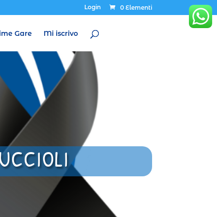
Login
0 Elementi
ime Gare
Mi iscrivo
UCCIOLI