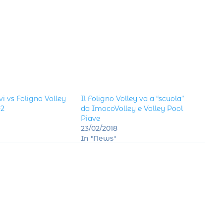
i vs Foligno Volley
Il Foligno Volley va a “scuola”
-2
da ImocoVolley e Volley Pool
Piave
23/02/2018
In "News"