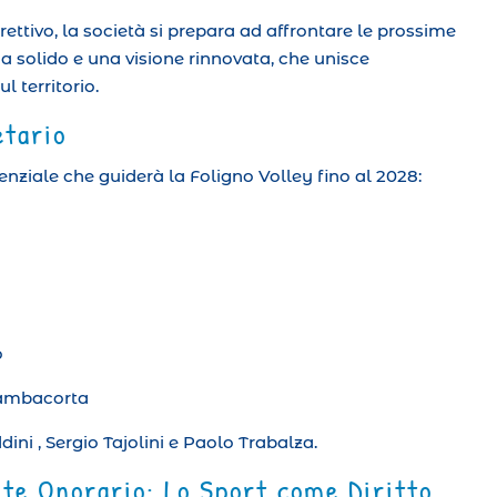
ettivo, la società si prepara ad affrontare le prossime
 solido e una visione rinnovata, che unisce
l territorio.
etario
enziale che guiderà la Foligno Volley fino al 2028:
o
Gambacorta
ini , Sergio Tajolini e Paolo Trabalza.
te Onorario: Lo Sport come Diritto