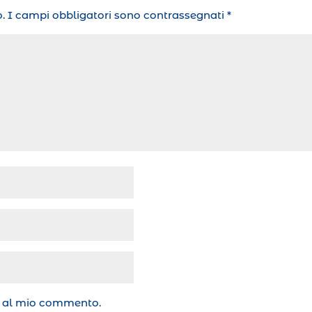
.
I campi obbligatori sono contrassegnati
*
te al mio commento.