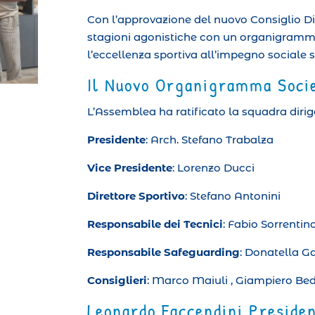
Con l’approvazione del nuovo Consiglio Dir
stagioni agonistiche con un organigramma
l’eccellenza sportiva all’impegno sociale su
Il Nuovo Organigramma Soci
L’Assemblea ha ratificato la squadra dirig
Presidente
: Arch. Stefano Trabalza
Vice Presidente
: Lorenzo Ducci
Direttore Sportivo
: Stefano Antonini
Responsabile dei Tecnici
: Fabio Sorrentin
Responsabile Safeguarding
: Donatella 
Consiglieri
: Marco Maiuli , Giampiero Bedd
Leonardo Faccendini Presiden