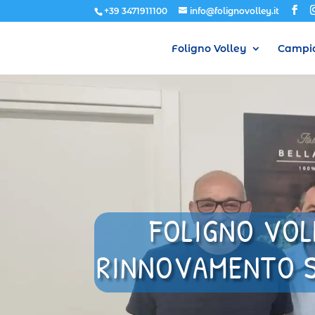
+39 3471911100
info@folignovolley.it
Foligno Volley
Campio
FOLIGNO VOLL
RINNOVAMENTO SO