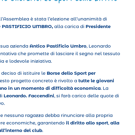
ll’Assemblea è stata l’elezione all’unanimità di
ICO PASTIFICIO UMBRO,
alla carica di
Presidente
a sua azienda
Antico Pastificio Umbro
, Leonardo
ativa che promette di lasciare il segno nel tessuto
a e lodevole iniziativa.
 deciso di istituire le
Borse dello Sport per
uesto progetto concreto è rivolto a
tutte le giovani
ovano in un momento di difficoltà economica
. La
di
Leonardo. Faccendini
, si farà carico delle quote di
vo.
 che nessuna ragazza debba rinunciare alla propria
riere economiche, garantendo
il diritto allo sport
,
alla
ll’interno del club
.