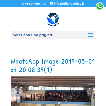
+39 3471911100
info@folignovolley.it
Seleziona una pagina
WhatsApp Image 2019-05-01
at 20.08.39(1)