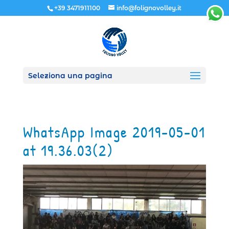
+39 3471911100
info@folignovolley.it
Seleziona una pagina
WhatsApp Image 2019-05-01
at 19.36.03(2)