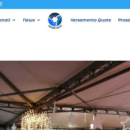
nati
News
Versamento Quote
Pross