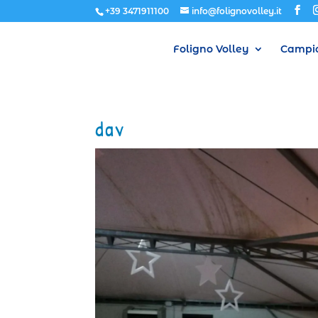
+39 3471911100
info@folignovolley.it
Foligno Volley
Campio
dav