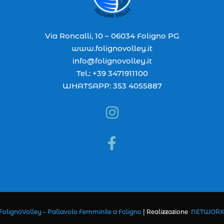
Via Roncalli, 10 – 06034 Foligno PG
www.folignovolley.it
info@folignovolley.it
Tel.: +39 3471911100
WHATSAPP: 353 4055887


FolignoVolley – Pallavolo Femminile a Foligno
|
Realizzazione
NETWORX I