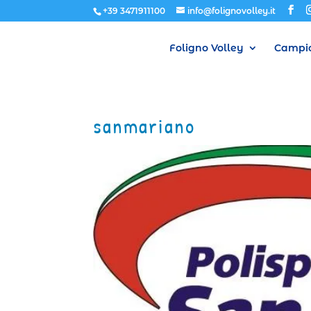
+39 3471911100
info@folignovolley.it
Foligno Volley
Campio
sanmariano