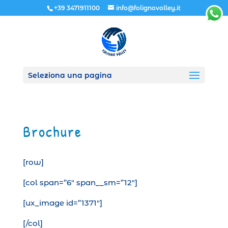
+39 3471911100
info@folignovolley.it
Seleziona una pagina
Brochure
[row]
[col span=”6″ span__sm=”12″]
[ux_image id=”1371″]
[/col]