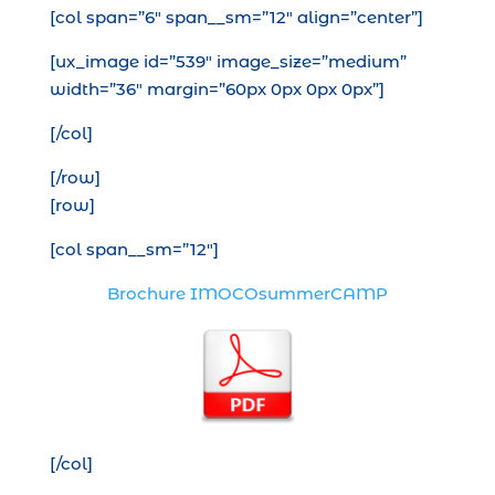
[col span=”6″ span__sm=”12″ align=”center”]
[ux_image id=”539″ image_size=”medium”
width=”36″ margin=”60px 0px 0px 0px”]
[/col]
[/row]
[row]
[col span__sm=”12″]
Brochure IMOCOsummerCAMP
[/col]