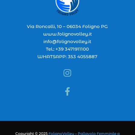
Via Roncalli, 10 – 06034 Foligno PG
www.folignovolley.it
info@folignovolley.it
Tel.: +39 3471911100
WHATSAPP: 353 4055887


Copyright © 2025
FolignoVolley – Pallavolo Femminile a