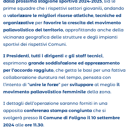
dalla prossima stagione sportiva 2024-2025
, sia le
prime squadre che i rispettivi settori giovanili, andando
a v
alorizzare le migliori risorse atletiche
,
tecniche ed
organizzative
per
favorire la crescita del movimento
pallavolistico del territorio
, approfittando anche della
vicinanza geografica delle strutture e degli impianti
sportivi dei rispettivi Comuni.
I Presidenti
,
tutti i dirigenti
e
gli staff tecnici
,
esprimono
grande soddisfazione ed apprezzamento
per l’accordo raggiuto
, che getta le basi per una fattiva
collaborazione duratura nel tempo, pensata con
l’intento di “
unire le forze
” per
sviluppare
al meglio
il
movimento pallavolistico femminile
della zona.
I dettagli dell’operazione saranno forniti in una
apposita
conferenza stampa congiunta
che si
svolgerà presso
il Comune di Foligno il 10 settembre
2024
alle
ore 11.30
.