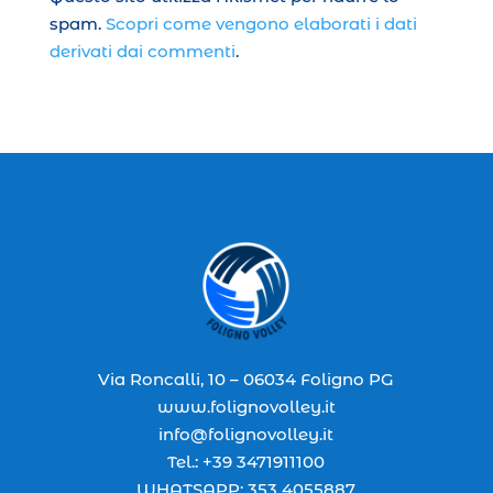
spam.
Scopri come vengono elaborati i dati
derivati dai commenti
.
Via Roncalli, 10 – 06034 Foligno PG
www.folignovolley.it
info@folignovolley.it
Tel.: +39 3471911100
WHATSAPP: 353 4055887