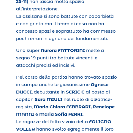
25-11
) non lascia molto spazio
all’interpretazione.
Le assisane si sono battute con caparbietà
e con grinta ma il team di casa non ha
concesso spazi e soprattutto ha commesso
pochi errori in ognuno dei fondamentali.
Una super
Aurora FATTORINI
mette a
segno 19 punti tra battute vincenti e
attacchi precisi ed incisivi.
Nel corso della partita hanno trovato spazio
in campo anche le giovanissime
Agnese
DUCCI
, debuttante in
SERIE C
al posto di
capitan
Sara MIULI
nel ruolo di alzatrice-
regista,
Maria Chiara FEBBRARI, Penelope
MANNI
e
Maria Sofia FERRI
.
Le ragazze del folto vivaio della
FOLIGNO
VOLLEY
hanno svolto egregiamente il loro