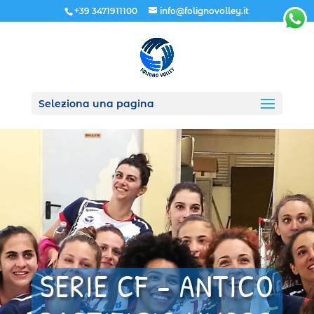
+39 3471911100
info@folignovolley.it
Seleziona una pagina
SERIE CF – ANTICO