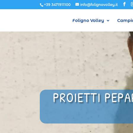
+39 3471911100
info@folignovolley.it
Foligno Volley
Campio
PROIETTI PEPA