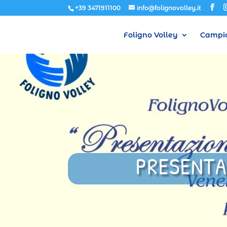
+39 3471911100
info@folignovolley.it
Foligno Volley
Campio
PRESENTA