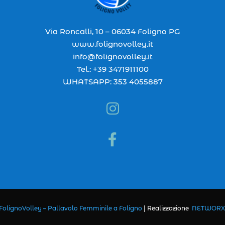
Via Roncalli, 10 – 06034 Foligno PG
www.folignovolley.it
info@folignovolley.it
Tel.: +39 3471911100
WHATSAPP: 353 4055887


FolignoVolley – Pallavolo Femminile a Foligno
|
Realizzazione
NETWORX I