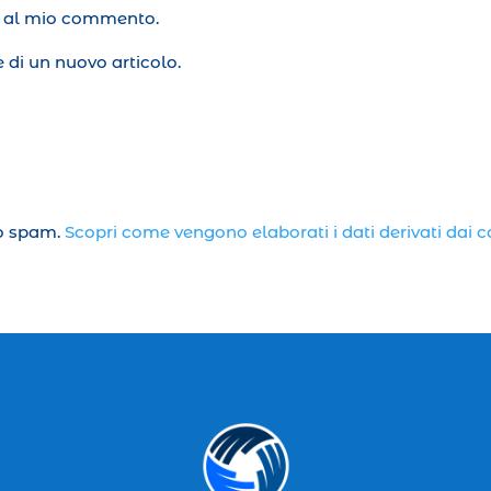
te al mio commento.
 di un nuovo articolo.
lo spam.
Scopri come vengono elaborati i dati derivati dai