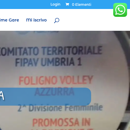
Login
0 Elementi
ime Gare
Mi iscrivo
A