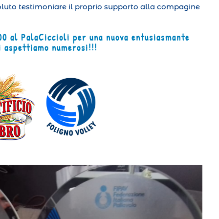
oluto testimoniare il proprio supporto alla compagine
0 al PalaCiccioli per una nuova entusiasmante
i aspettiamo numerosi!!!