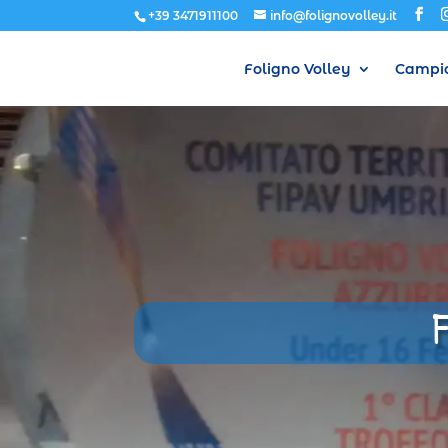
+39 3471911100
info@folignovolley.it
Foligno Volley
Campio